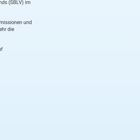
nds (SBLV) im
mmissionen und
ehr die
uf